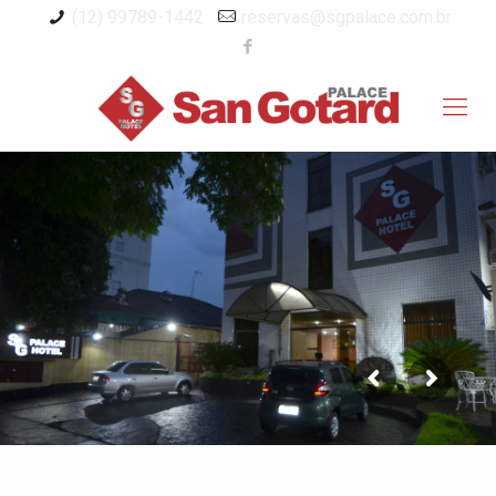
(12) 99789-1442
reservas@sgpalace.com.br